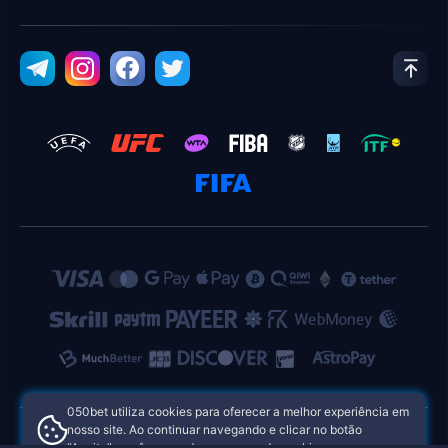
050bet utiliza cookies para oferecer a melhor experiência em
nosso site. Ao continuar navegando e clicar no botão
“Aceito”, você concorda com o uso de cookies.