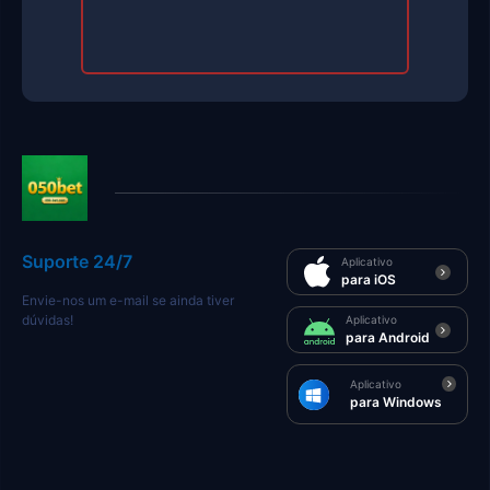
Suporte 24/7
Aplicativo
para iOS
Envie-nos um e-mail se ainda tiver
dúvidas!
Aplicativo
para Android
Aplicativo
para Windows