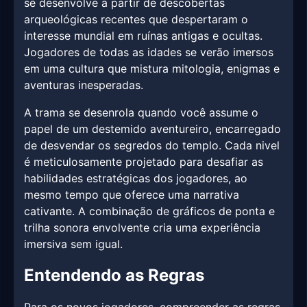
se desenvolve a partir de descobertas
arqueológicas recentes que despertaram o
interesse mundial em ruínas antigas e ocultas.
Jogadores de todas as idades se verão imersos
em uma cultura que mistura mitologia, enigmas e
aventuras inesperadas.
A trama se desenrola quando você assume o
papel de um destemido aventureiro, encarregado
de desvendar os segredos do templo. Cada nivel
é meticulosamente projetado para desafiar as
habilidades estratégicas dos jogadores, ao
mesmo tempo que oferece uma narrativa
cativante. A combinação de gráficos de ponta e
trilha sonora envolvente cria uma experiência
imersiva sem igual.
Entendendo as Regras