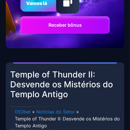
Vamos lá
Receber bônus
Temple of Thunder II:
Desvende os Mistérios do
Templo Antigo
050bet
»
Notícias do Setor
»
Temple of Thunder II: Desvende os Mistérios do
Templo Antigo