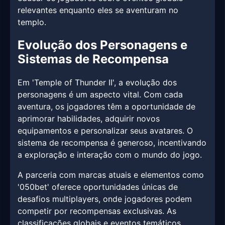
relevantes enquanto eles se aventuram no
templo.
Evolução dos Personagens e
Sistemas de Recompensa
Em 'Temple of Thunder II', a evolução dos
personagens é um aspecto vital. Com cada
aventura, os jogadores têm a oportunidade de
aprimorar habilidades, adquirir novos
equipamentos e personalizar seus avatares. O
sistema de recompensa é generoso, incentivando
a exploração e interação com o mundo do jogo.
A parceria com marcas atuais e elementos como
'050bet' oferece oportunidades únicas de
desafios multiplayers, onde jogadores podem
competir por recompensas exclusivas. As
classificações globais e eventos temáticos