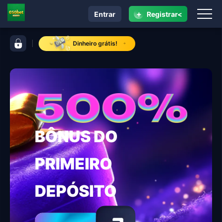
+
Entrar
Registrar<
navegação 050bet
barra de controle 050bet
Dinheiro grátis!
BÔNUS DO
PRIMEIRO
DEPÓSITO