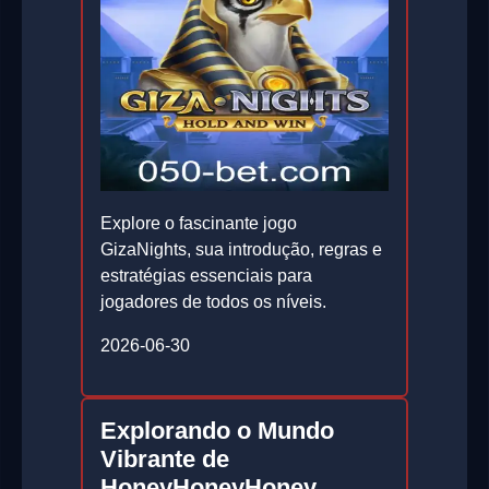
Explore o fascinante jogo
GizaNights, sua introdução, regras e
estratégias essenciais para
jogadores de todos os níveis.
2026-06-30
Explorando o Mundo
Vibrante de
HoneyHoneyHoney