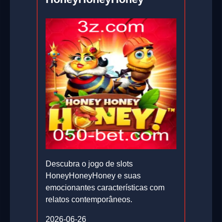
Descubra o jogo de slots
HoneyHoneyHoney e suas
emocionantes características com
relatos contemporâneos.
2026-06-26