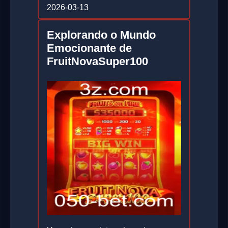
2026-03-13
Explorando o Mundo
Emocionante de
FruitNovaSuper100