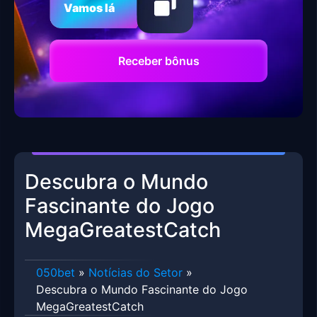
Vamos lá
Receber bônus
Descubra o Mundo
Fascinante do Jogo
MegaGreatestCatch
050bet
»
Notícias do Setor
»
Descubra o Mundo Fascinante do Jogo
MegaGreatestCatch