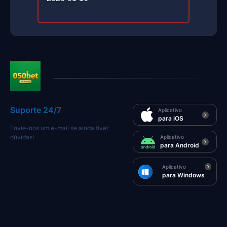
Suporte 24/7
Aplicativo
para iOS
Envie-nos um e-mail se ainda tiver
dúvidas!
Aplicativo
para Android
Aplicativo
para Windows