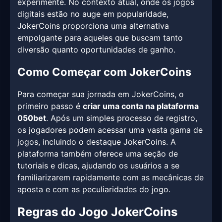
experimente. No contexto atual, onde os jogos
digitais estão no auge em popularidade,
JokerCoins proporciona uma alternativa
empolgante para aqueles que buscam tanto
diversão quanto oportunidades de ganho.
Como Começar com JokerCoins
Para começar sua jornada em JokerCoins, o
primeiro passo é
criar uma conta na plataforma
050bet
. Após um simples processo de registro,
os jogadores podem acessar uma vasta gama de
jogos, incluindo o destaque JokerCoins. A
plataforma também oferece uma seção de
tutoriais e dicas, ajudando os usuários a se
familiarizarem rapidamente com as mecânicas de
aposta e com as peculiaridades do jogo.
Regras do Jogo JokerCoins