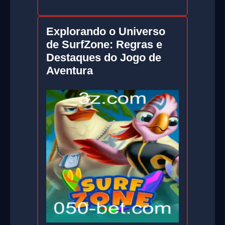
Explorando o Universo
de SurfZone: Regras e
Destaques do Jogo de
Aventura