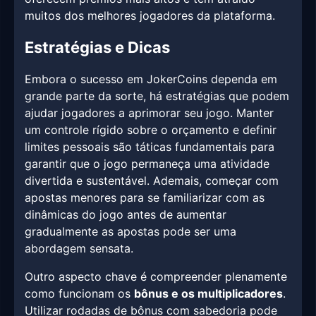
muitos dos melhores jogadores da plataforma.
Estratégias e Dicas
Embora o sucesso em JokerCoins dependa em
grande parte da sorte, há estratégias que podem
ajudar jogadores a aprimorar seu jogo. Manter
um controle rígido sobre o orçamento e definir
limites pessoais são táticas fundamentais para
garantir que o jogo permaneça uma atividade
divertida e sustentável. Ademais, começar com
apostas menores para se familiarizar com as
dinâmicas do jogo antes de aumentar
gradualmente as apostas pode ser uma
abordagem sensata.
Outro aspecto chave é compreender plenamente
como funcionam os
bônus e os multiplicadores
.
Utilizar rodadas de bônus com sabedoria pode