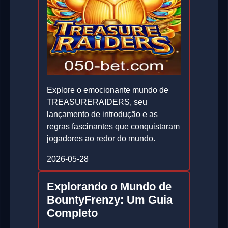
Explore o emocionante mundo de
TREASURERAIDERS, seu
lançamento de introdução e as
regras fascinantes que conquistaram
jogadores ao redor do mundo.
2026-05-28
Explorando o Mundo de
BountyFrenzy: Um Guia
Completo