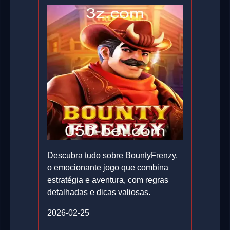
Descubra tudo sobre BountyFrenzy,
o emocionante jogo que combina
estratégia e aventura, com regras
detalhadas e dicas valiosas.
2026-02-25