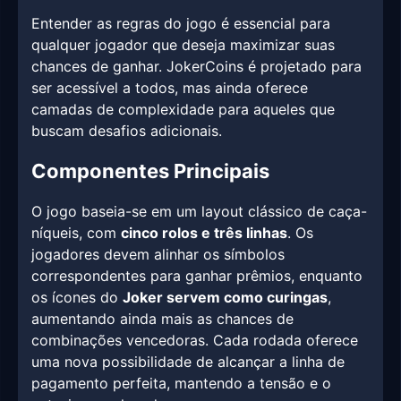
Entender as regras do jogo é essencial para
qualquer jogador que deseja maximizar suas
chances de ganhar. JokerCoins é projetado para
ser acessível a todos, mas ainda oferece
camadas de complexidade para aqueles que
buscam desafios adicionais.
Componentes Principais
O jogo baseia-se em um layout clássico de caça-
níqueis, com
cinco rolos e três linhas
. Os
jogadores devem alinhar os símbolos
correspondentes para ganhar prêmios, enquanto
os ícones do
Joker servem como curingas
,
aumentando ainda mais as chances de
combinações vencedoras. Cada rodada oferece
uma nova possibilidade de alcançar a linha de
pagamento perfeita, mantendo a tensão e o