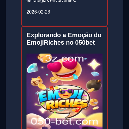
estratégias envolventes.
2026-02-28
Explorando a Emoção do
EmojiRiches no 050bet