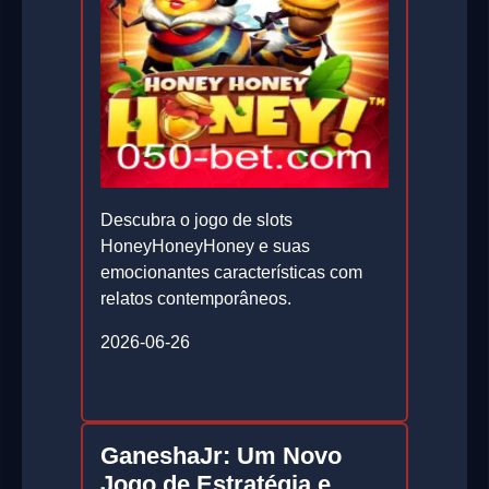
Descubra o jogo de slots
HoneyHoneyHoney e suas
emocionantes características com
relatos contemporâneos.
2026-06-26
GaneshaJr: Um Novo
Jogo de Estratégia e