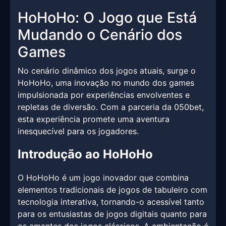
HoHoHo: O Jogo que Está
Mudando o Cenário dos
Games
No cenário dinâmico dos jogos atuais, surge o
HoHoHo, uma inovação no mundo dos games
impulsionada por experiências envolventes e
repletas de diversão. Com a parceria da 050bet,
esta experiência promete uma aventura
inesquecível para os jogadores.
Introdução ao HoHoHo
O HoHoHo é um jogo inovador que combina
elementos tradicionais de jogos de tabuleiro com
tecnologia interativa, tornando-o acessível tanto
para os entusiastas de jogos digitais quanto para