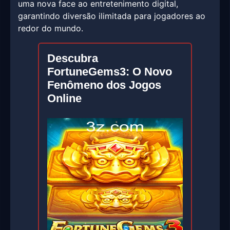
uma nova face ao entretenimento digital,
garantindo diversão ilimitada para jogadores ao
redor do mundo.
Descubra
FortuneGems3: O Novo
Fenômeno dos Jogos
Online