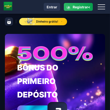
+
Entrar
Registrar<
navegação 050bet
barra de controle 050bet
Dinheiro grátis!
BÔNUS DO
PRIMEIRO
DEPÓSITO