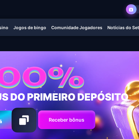
sino
Jogos de bingo
Comunidade Jogadores
Notícias do Se
S DO PRIMEIRO DEPÓSITO
Receber bônus
á