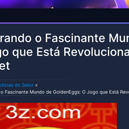
rando o Fascinante Mu
go que Está Revolucio
et
tícias do Setor
»
 o Fascinante Mundo de GoldenEggs: O Jogo que Está Re