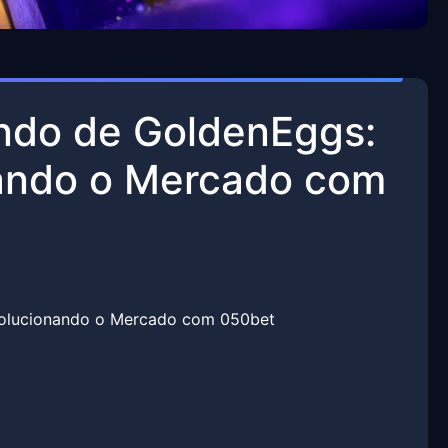
ndo de GoldenEggs:
nando o Mercado com
volucionando o Mercado com 050bet