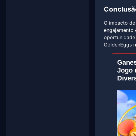
Conclusã
O impacto de 
engajamento d
oportunidade 
GoldenEggs no
Ganes
Jogo 
Diver