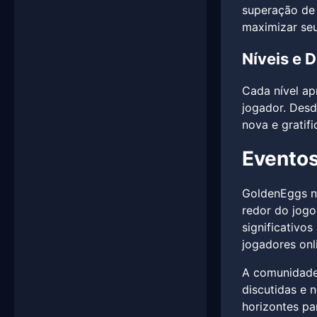
superação de 
maximizar seu
Níveis e 
Cada nível ap
jogador. Des
nova e gratifi
Evento
GoldenEggs n
redor do jogo
significativo
jogadores onl
A comunidade 
discutidas e 
horizontes pa