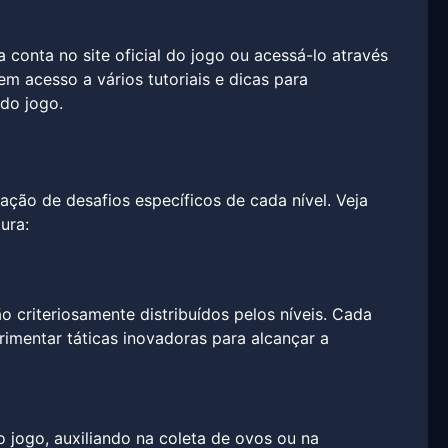
 conta no site oficial do jogo ou acessá-lo através
m acesso a vários tutoriais e dicas para
do jogo.
ação de desafios específicos de cada nível. Veja
ura:
 criteriosamente distribuídos pelos níveis. Cada
rimentar táticas inovadoras para alcançar a
 jogo, auxiliando na coleta de ovos ou na