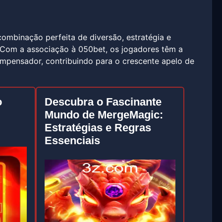
mbinação perfeita de diversão, estratégia e
 Com a associação à 050bet, os jogadores têm a
ompensador, contribuindo para o crescente apelo de
o
Descubra o Fascinante
Mundo de MergeMagic:
Estratégias e Regras
Essenciais