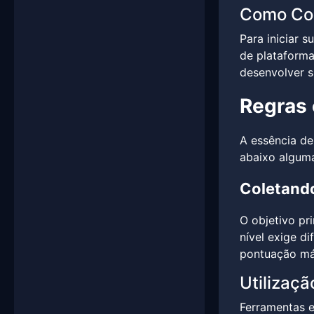
Como Co
Para iniciar 
de plataforma
desenvolver s
Regras 
A essência de
abaixo alguma
Coletand
O objetivo pr
nível exige d
pontuação má
Utilizaç
Ferramentas e