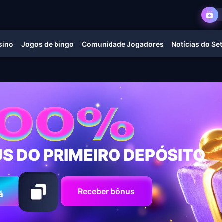
sino
Jogos de bingo
Comunidade Jogadores
Notícias do Se
S DO PRIMEIRO DEPÓSITO
Receber bônus
á