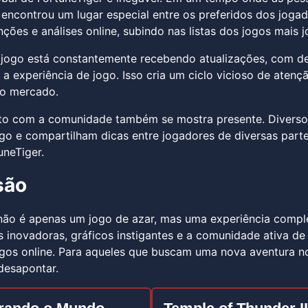
 encontrou um lugar especial entre os preferidos dos joga
ções e análises online, subindo nas listas dos jogos mais 
 jogo está constantemente recebendo atualizações, com d
 a experiência de jogo. Isso cria um ciclo vicioso de aten
no mercado.
o com a comunidade também se mostra presente. Diversos 
ogo e compartilham dicas entre jogadores de diversas pa
uneTiger.
são
não é apenas um jogo de azar, mas uma experiência comple
as inovadoras, gráficos instigantes e a comunidade ativa d
os online. Para aqueles que buscam uma nova aventura nos
desapontar.