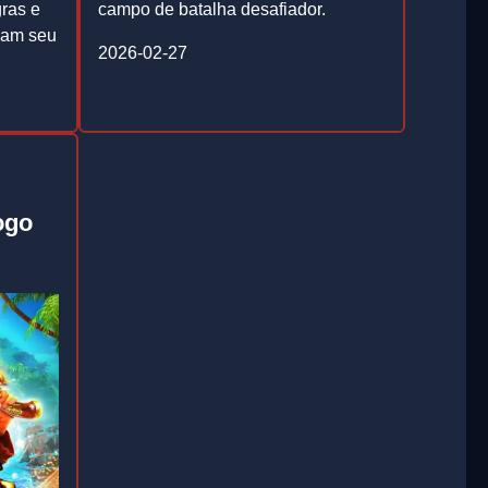
gras e
campo de batalha desafiador.
iam seu
2026-02-27
ogo