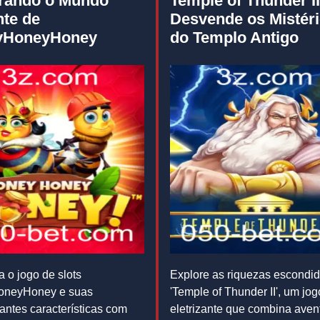
rando o Mundo
Temple of Thunder II
nte de
Desvende os Mistér
yHoneyHoney
do Templo Antigo
 o jogo de slots
Explore as riquezas escondi
neyHoney e suas
'Temple of Thunder II', um jog
ntes características com
eletrizante que combina aven